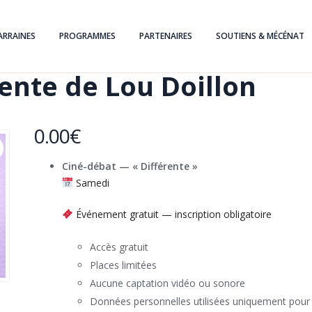
ARRAINES
PROGRAMMES
PARTENAIRES
SOUTIENS & MÉCÉNAT
ente de Lou Doillon
0.00
€
Cin
é
-d
ébat
—
«
Diff
é
rente
»
Samedi
Événement gratuit — inscription obligatoire
Accès gratuit
Places limitées
Aucune captation vidéo ou sonore
Données personnelles utilisées uniquement pour