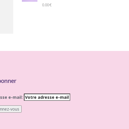
0.00
€
bonner
sse e-mail: