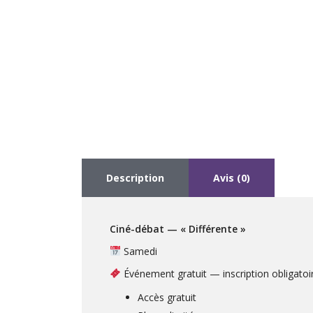
Description
Avis (0)
Cin
é
-d
ébat
—
«
Diff
é
rente
»
Samedi
Événement gratuit — inscription obligatoi
Accès gratuit